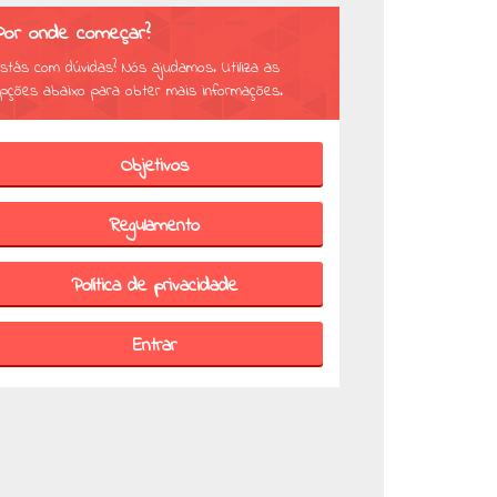
Por onde começar?
stás com dúvidas? Nós ajudamos. Utiliza as
pções abaixo para obter mais informações.
Objetivos
Regulamento
Política de privacidade
Entrar