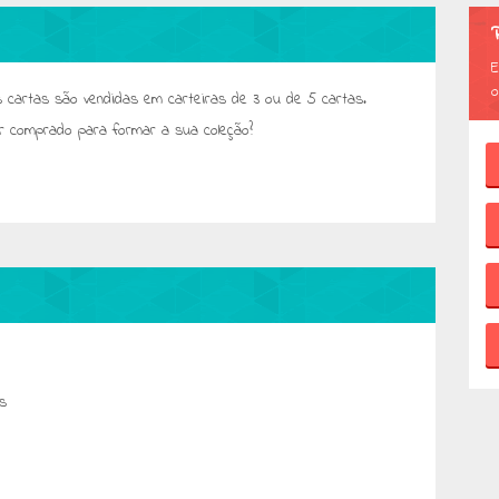
E
o
As cartas são vendidas em carteiras de 3 ou de 5 cartas.
er comprado para formar a sua coleção?
as