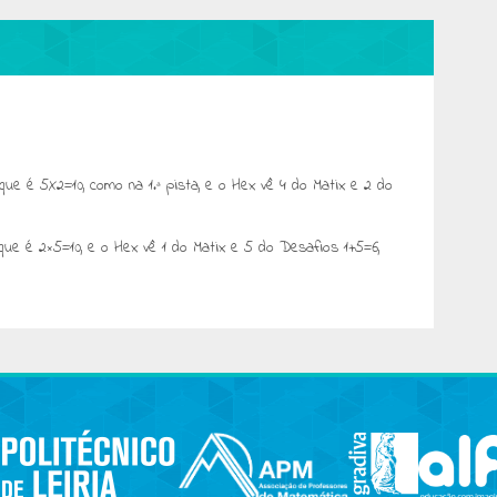
ue é 5X2=10, como na 1.ª pista, e o Hex vê 4 do Matix e 2 do
que é 2×5=10, e o Hex vê 1 do Matix e 5 do Desafios 1+5=6,