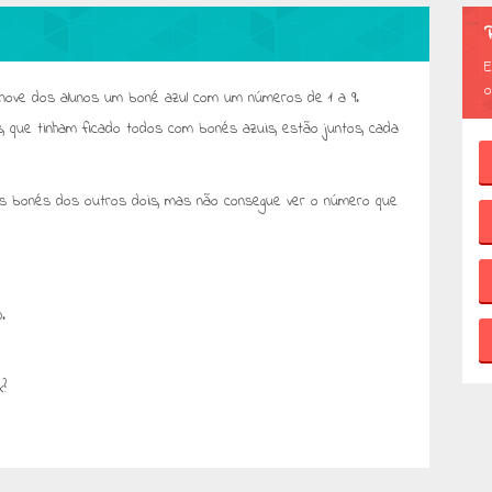
E
o
 nove dos alunos um boné azul com um números de 1 a 9.
s, que tinham ficado todos com bonés azuis, estão juntos, cada
s bonés dos outros dois, mas não consegue ver o número que
.
?