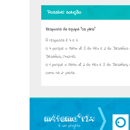
Possível solução
Resposta da equipa “Os plins”
A resposta é 4 e 1.
O 4 porque o Matix vê 5 do Hex e 2 do Desafios q
Desafios, (4+2=6).
O 1 porque o Matix vê 2 do Hex e 5 do Desafios, 
como na 2ª pista.
é um projeto