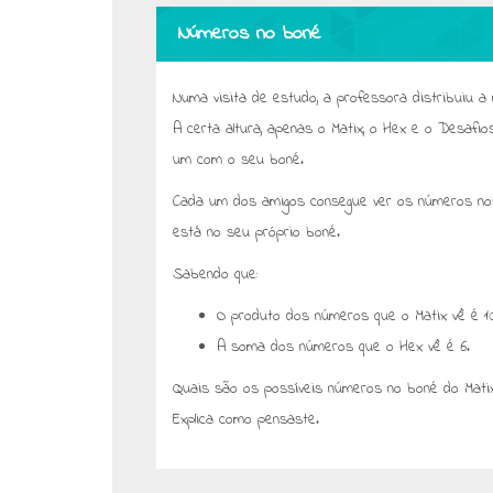
Números no boné
Numa visita de estudo, a professora distribuiu a
A certa altura, apenas o Matix, o Hex e o Desafio
um com o seu boné.
Cada um dos amigos consegue ver os números no
está no seu próprio boné.
Sabendo que:
O produto dos números que o Matix vê é 10
A soma dos números que o Hex vê é 6.
Quais são os possíveis números no boné do Matix
Explica como pensaste.