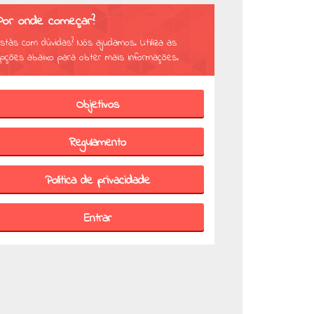
Por onde começar?
stás com dúvidas? Nós ajudamos. Utiliza as
pções abaixo para obter mais informações.
Objetivos
Regulamento
Política de privacidade
Entrar